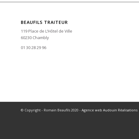
BEAUFILS TRAITEUR
119 Place de L’Hôtel de Ville
60230 Chambly
01 30 28 29 96
© Copyright - Romain Beaufils 2020 -
Agence web Audouin Réalisations