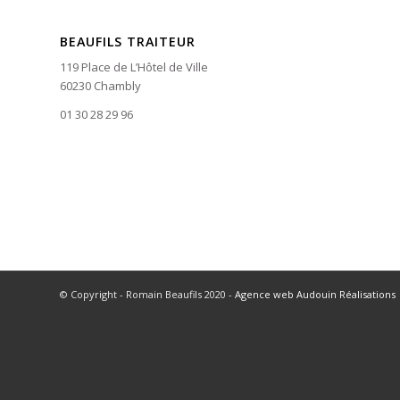
BEAUFILS TRAITEUR
119 Place de L’Hôtel de Ville
60230 Chambly
01 30 28 29 96
© Copyright - Romain Beaufils 2020 -
Agence web Audouin Réalisations