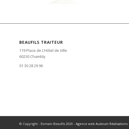
BEAUFILS TRAITEUR
119 Place de L’Hôtel de Ville
60230 Chambly
01 30 28 29 96
© Copyright - Romain Beaufils 2020 -
Agence web Audouin Réalisations