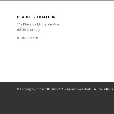
BEAUFILS TRAITEUR
119 Place de L’Hôtel de Ville
60230 Chambly
01 30 28 29 96
© Copyright - Romain Beaufils 2020 -
Agence web Audouin Réalisations